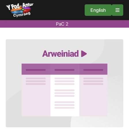
English
PaC 2
Cartref
Adnoddau
Amdan
Arweiniad