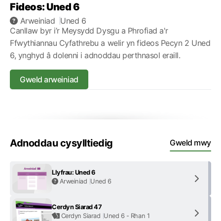
Fideos: Uned 6
Arweiniad
Uned 6
Canllaw byr i’r Meysydd Dysgu a Phrofiad a'r
Ffwythiannau Cyfathrebu a welir yn fideos Pecyn 2 Uned
6, ynghyd â dolenni i adnoddau perthnasol eraill.
Gweld arweiniad
Adnoddau cysylltiedig
Gweld mwy
Llyfrau: Uned 6
Arweiniad
Uned 6
Cerdyn Siarad 47
Cerdyn Siarad
Uned 6 - Rhan 1