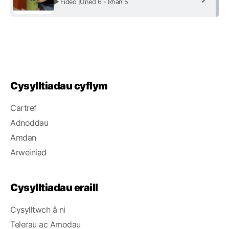
Fideo
Uned 6 - Rhan 5
Cysylltiadau cyflym
Cartref
Adnoddau
Amdan
Arweiniad
Cysylltiadau eraill
Cysylltwch â ni
Telerau ac Amodau