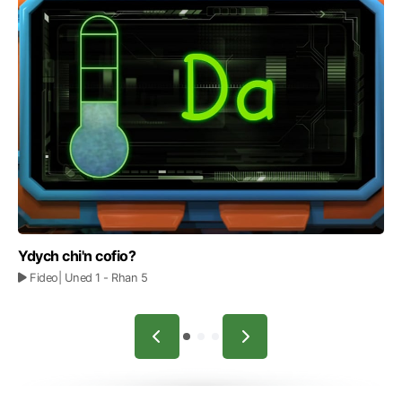
Ydych chi'n cofio?
Fideo
| Uned 1
- Rhan 5