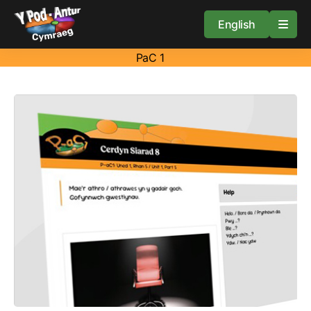
English
PaC 1
Cartref
Adnoddau
Amdan
Arweiniad