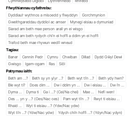
Cymhwysedd Digidol
Llythrennedd
Rhifedd
Ffwythiannau cyfathrebu:
Dyddiau’r wythnos a misoedd y flwyddyn
Gorchmynion
Gweithgareddau dyddiol ac amser
Mynegi eisiau a dymuniad
Siarad am beth mae person arall yn ei wisgo
Siarad am beth rydych chi’n ei hoffi a ddim yn ei hoffi
Trafod beth mae rhywun wedi’i wneud
Tagiau:
Baner
Cennin Pedr
Cymru
Chwiban
Dillad
Dydd Gŵyl Dewi
Gwisgo
Igam-ogam
Ras
Siôl
Patrymau iaith:
Beth am ...?
Beth sy yn y/yr ...?
Beth wyt ti’n ...?
Beth ydy hwn?
Ble wyt ti?
Does dim ...
Dw i ddim yn ...
Dw i eisiau ...
Dw i’n ...
Dyma ...
Dyma ti
Ga i ...? (Cei/Na chei)
Mae ...
Nefi wen!
Oes ... yn y ...? (Oes/Nac oes)
Pam wyt ti’n ...?
Rwyt ti eisiau ...
Rhaid ...
Wyt ti eisiau ...? (Ydw/Nac ydw)
Wyt ti’n ...? (Ydw/Nac ydw)
Ydych chi’n hoffi ...? (Ydyn/Nac ydyn)