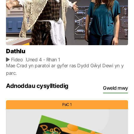
Dathlu
Fideo
Uned 4
- Rhan 1
Mae Crad yn paratoi ar gyfer ras Dydd Gŵyl Dewi yn y
parc.
Adnoddau cysylltiedig
Gweld mwy
PaC 1