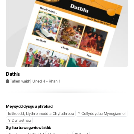
Dathlu
Taflen waith
| Uned 4
- Rhan 1
Meysydd dysgu a phrofiad:
Ieithoedd, Llythrennedd a Chyfathrebu
Y Celfyddydau Mynegiannol
Y Dyniaethau
Sgiliau trawsgwricwlaidd: