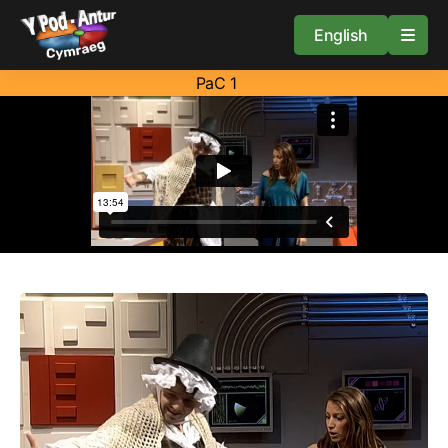
English
PaC 1
Cartref
Adnoddau
Amdan
Arweiniad