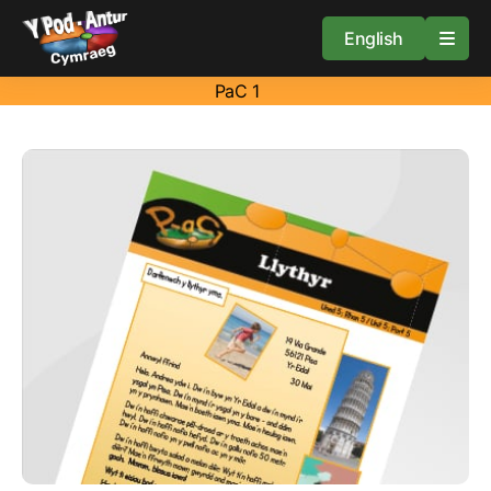
English
PaC 1
Cartref
Adnoddau
Amdan
Arweiniad