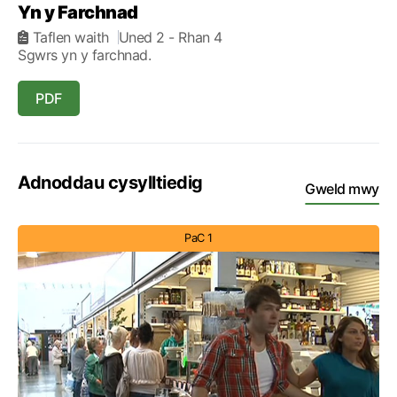
Yn y Farchnad
Taflen waith
Uned 2
- Rhan 4
Sgwrs yn y farchnad.
PDF
Adnoddau cysylltiedig
Gweld mwy
PaC 1