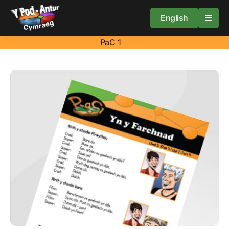
English
PaC 1
Cartref
Adnoddau
Amdan
Arweiniad