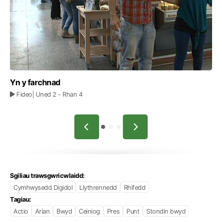
Yn y farchnad
Fideo
| Uned 2
- Rhan 4
Sgiliau trawsgwricwlaidd:
Cymhwysedd Digidol
Llythrennedd
Rhifedd
Tagiau:
Actio
Arian
Bwyd
Ceiniog
Pres
Punt
Stondin bwyd