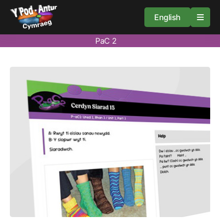
English
PaC 2
Cartref
Adnoddau
Amdan
Arweiniad