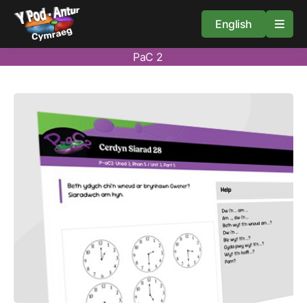
English
PaC 2
Cartref
Adnoddau
Amdan
Arweiniad