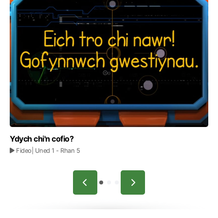
Ydych chi'n cofio?
Fideo
| Uned 1
- Rhan 5