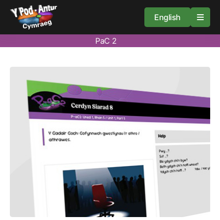
English
PaC 2
Cartref
Adnoddau
Amdan
Arweiniad