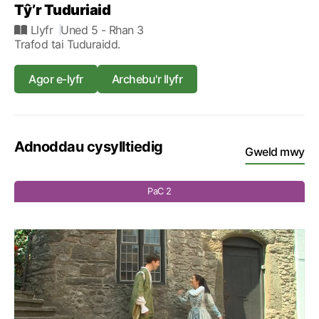
Tŷ’r Tuduriaid
Llyfr
Uned 5
- Rhan 3
Trafod tai Tuduraidd.
Agor e-lyfr
Archebu'r llyfr
Adnoddau cysylltiedig
Gweld mwy
PaC 2