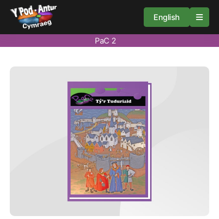
English
PaC 2
Cartref
Adnoddau
Amdan
Arweiniad