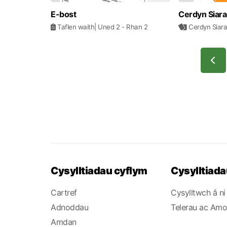
E-bost
Cerdyn Siara
Taflen waith
| Uned 2
- Rhan 2
Cerdyn Siar
Cysylltiadau cyflym
Cysylltiadau
Cartref
Cysylltwch â ni
Adnoddau
Telerau ac Am
Amdan