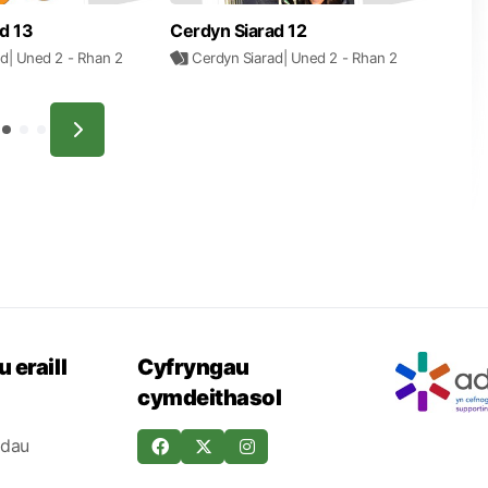
d 13
Cerdyn Siarad 12
ad
| Uned 2
- Rhan 2
Cerdyn Siarad
| Uned 2
- Rhan 2
 eraill
Cyfryngau
cymdeithasol
odau