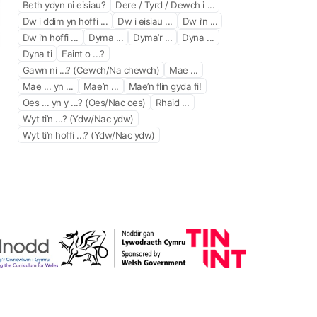
Beth ydyn ni eisiau?
Dere / Tyrd / Dewch i ...
Dw i ddim yn hoffi ...
Dw i eisiau ...
Dw i’n ...
Dw i’n hoffi ...
Dyma ...
Dyma’r ...
Dyna ...
Dyna ti
Faint o ...?
Gawn ni ...? (Cewch/Na chewch)
Mae ...
Mae ... yn ...
Mae’n ...
Mae’n flin gyda fi!
Oes ... yn y ...? (Oes/Nac oes)
Rhaid ...
Wyt ti’n ...? (Ydw/Nac ydw)
Wyt ti’n hoffi ...? (Ydw/Nac ydw)