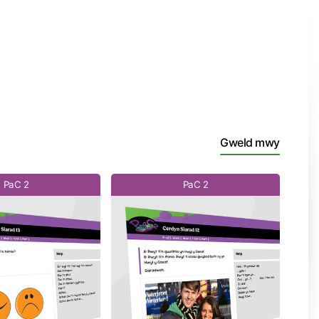
Gweld mwy
PaC 2
PaC 2