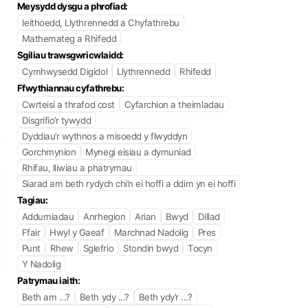
Meysydd dysgu a phrofiad:
Ieithoedd, Llythrennedd a Chyfathrebu
Mathemateg a Rhifedd
Sgiliau trawsgwricwlaidd:
Cymhwysedd Digidol
Llythrennedd
Rhifedd
Ffwythiannau cyfathrebu:
Cwrteisi a thrafod cost
Cyfarchion a theimladau
Disgrifio’r tywydd
Dyddiau’r wythnos a misoedd y flwyddyn
Gorchmynion
Mynegi eisiau a dymuniad
Rhifau, lliwiau a phatrymau
Siarad am beth rydych chi’n ei hoffi a ddim yn ei hoffi
Tagiau:
Addurniadau
Anrhegion
Arian
Bwyd
Dillad
Ffair
Hwyl y Gaeaf
Marchnad Nadolig
Pres
Punt
Rhew
Sglefrio
Stondin bwyd
Tocyn
Y Nadolig
Patrymau iaith:
Beth am ...?
Beth ydy ...?
Beth ydy’r ...?