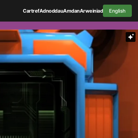
Cartref
Adnoddau
Amdan
Arweiniad
English