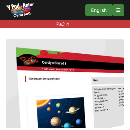
English
PaC 4
Cartref
Adnoddau
Amdan
Arweiniad