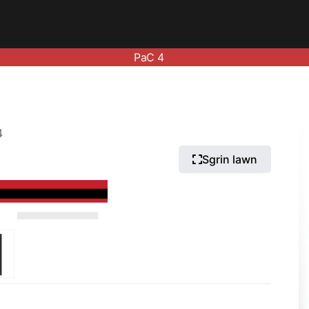
PaC 4
4
Sgrin lawn