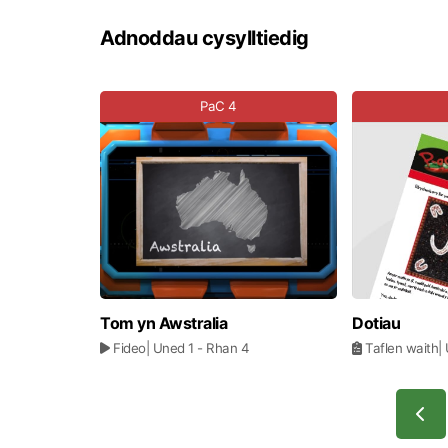
Adnoddau cysylltiedig
PaC 4
Tom yn Awstralia
Dotiau
Fideo
| Uned 1
- Rhan 4
Taflen waith
|