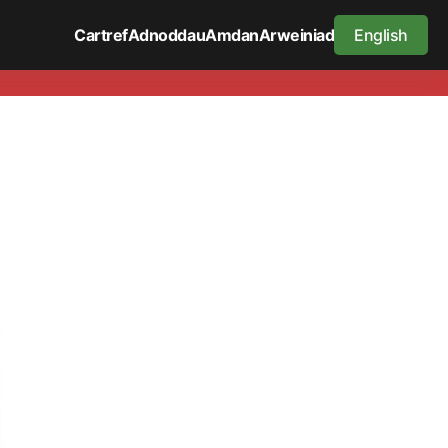
Cartref
Adnoddau
Amdan
Arweiniad
English