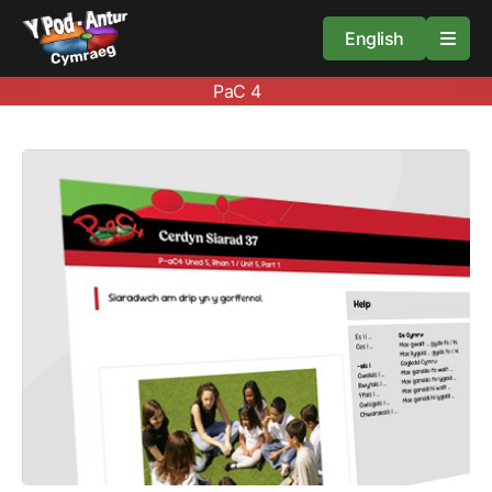
English
PaC 4
Cartref
Adnoddau
Amdan
Arweiniad