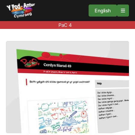
English
PaC 4
Cartref
Adnoddau
Amdan
Arweiniad