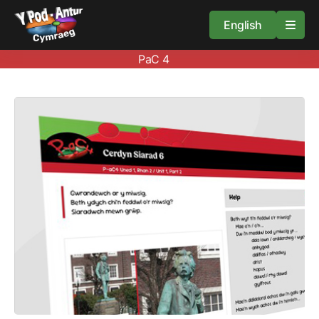
English
PaC 4
Cartref
Adnoddau
Amdan
Arweiniad