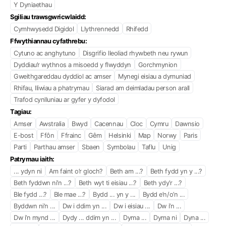
Y Dyniaethau
Sgiliau trawsgwricwlaidd:
Cymhwysedd Digidol
Llythrennedd
Rhifedd
Ffwythiannau cyfathrebu:
Cytuno ac anghytuno
Disgrifio lleoliad rhywbeth neu rywun
Dyddiau’r wythnos a misoedd y flwyddyn
Gorchmynion
Gweithgareddau dyddiol ac amser
Mynegi eisiau a dymuniad
Rhifau, lliwiau a phatrymau
Siarad am deimladau person arall
Trafod cynlluniau ar gyfer y dyfodol
Tagiau:
Amser
Awstralia
Bwyd
Cacennau
Cloc
Cymru
Dawnsio
E-bost
Ffôn
Ffrainc
Gêm
Helsinki
Map
Norwy
Paris
Parti
Parthau amser
Sbaen
Symbolau
Taflu
Unig
Patrymau iaith:
... ydyn ni
Am faint o’r gloch?
Beth am ...?
Beth fydd yn y ...?
Beth fyddwn ni’n ...?
Beth wyt ti eisiau ...?
Beth ydy’r ...?
Ble fydd ...?
Ble mae ...?
Bydd ... yn y ...
Bydd e’n/o’n ...
Byddwn ni’n ...
Dw i ddim yn ...
Dw i eisiau ...
Dw i’n ...
Dw i’n mynd ...
Dydy ... ddim yn ...
Dyma ...
Dyma ni
Dyna ...