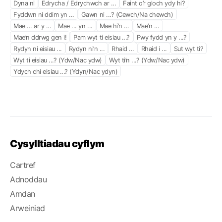
Dyna ni
Edrycha / Edrychwch ar ...
Faint o’r gloch ydy hi?
Fyddwn ni ddim yn ...
Gawn ni ...? (Cewch/Na chewch)
Mae ... ar y ...
Mae ... yn ...
Mae hi’n ...
Mae’n ...
Mae’n ddrwg gen i!
Pam wyt ti eisiau ...?
Pwy fydd yn y ...?
Rydyn ni eisiau ...
Rydyn ni’n ...
Rhaid ...
Rhaid i ...
Sut wyt ti?
Wyt ti eisiau ...? (Ydw/Nac ydw)
Wyt ti’n ...? (Ydw/Nac ydw)
Ydych chi eisiau ...? (Ydyn/Nac ydyn)
Cysylltiadau cyflym
Cartref
Adnoddau
Amdan
Arweiniad