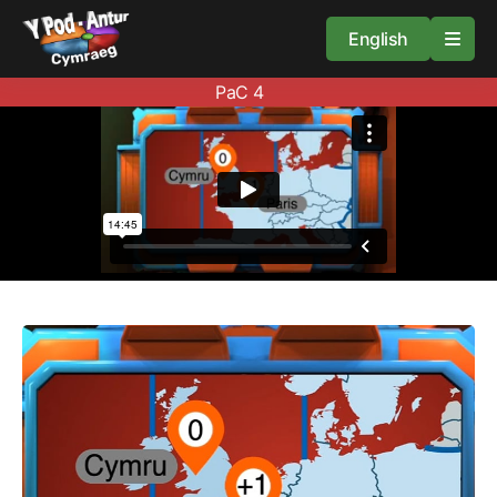
English
PaC 4
Cartref
Adnoddau
Amdan
Arweiniad