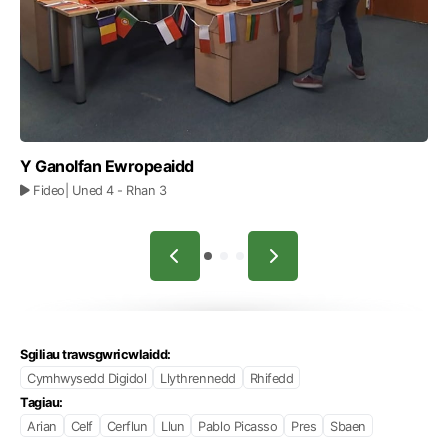
Y Ganolfan Ewropeaidd
Fideo
| Uned 4
- Rhan 3
Sgiliau trawsgwricwlaidd:
Cymhwysedd Digidol
Llythrennedd
Rhifedd
Tagiau:
Arian
Celf
Cerflun
Llun
Pablo Picasso
Pres
Sbaen