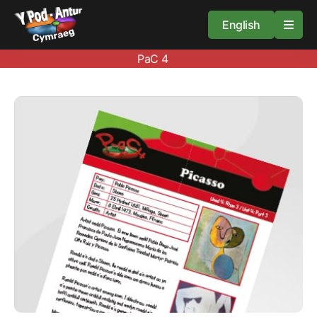
English
PaC 4
Cartref
Adnoddau
Amdan
Arweiniad