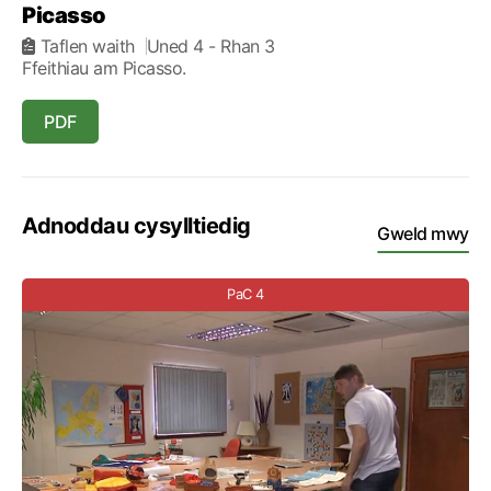
Picasso
Taflen waith
Uned 4
- Rhan 3
Ffeithiau am Picasso.
PDF
Adnoddau cysylltiedig
Gweld mwy
PaC 4