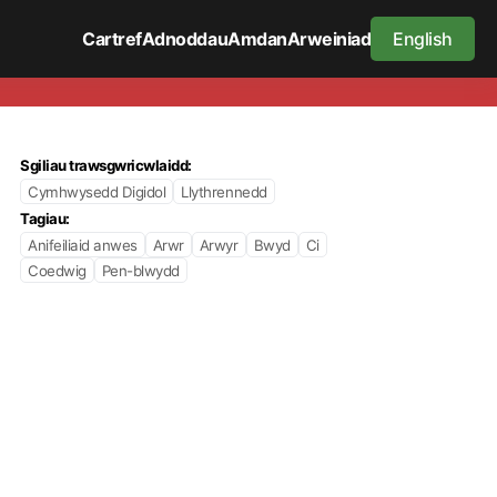
Cartref
Adnoddau
Amdan
Arweiniad
English
Sgiliau trawsgwricwlaidd:
Cymhwysedd Digidol
Llythrennedd
Tagiau:
Anifeiliaid anwes
Arwr
Arwyr
Bwyd
Ci
Coedwig
Pen-blwydd