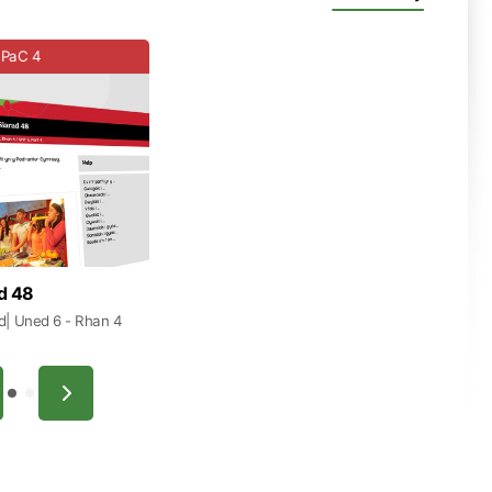
PaC 4
d 48
d
| Uned 6
- Rhan 4