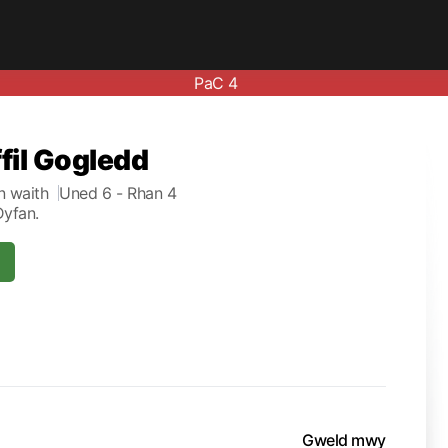
PaC 4
fil Gogledd
n waith
Uned 6
- Rhan 4
Dyfan.
Gweld mwy