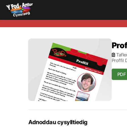
Prof
Tafle
Proffil 
PDF
Adnoddau cysylltiedig